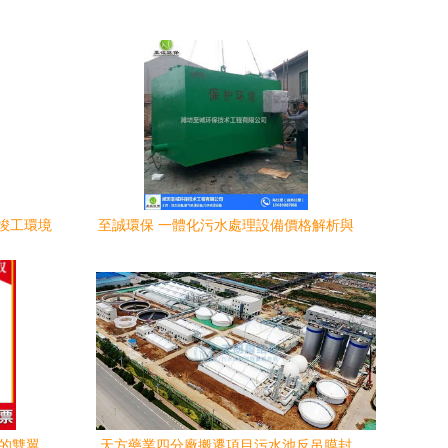
竣工環境
至誠環保 一體化污水處理設備價格解析與
環境工程價值
的雙翼
天方藥業四分廠搬遷項目污水池反吊膜封