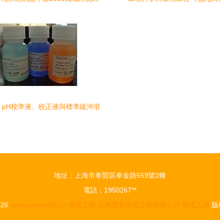
項目竣工環境保護驗收報告
 pH校準液、校正液與標準緩沖溶
——以上海闊思環保工程為例
地址：上海市奉賢區奉金路559號2幢
電話：1950267**
026
www.yunke666.cn
環境工程
上海堡萱環境工程有限公司
環境工程
版