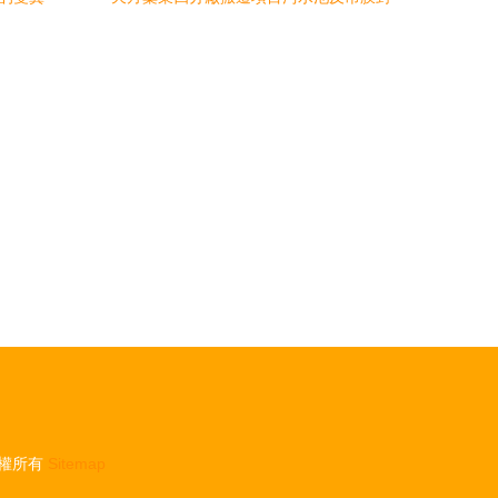
閉工程 環境工程的創新實踐與綜合效益
權所有
Sitemap