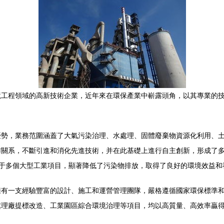
境工程領域的高新技術企業，近年來在環保產業中嶄露頭角，以其專業的
優勢，業務范圍涵蓋了大氣污染治理、水處理、固體廢棄物資源化利用、
作關系，不斷引進和消化先進技術，并在此基礎上進行自主創新，形成了
用于多個大型工業項目，顯著降低了污染物排放，取得了良好的環境效益和
擁有一支經驗豐富的設計、施工和運營管理團隊，嚴格遵循國家環保標準
處理廠提標改造、工業園區綜合環境治理等項目，均以高質量、高效率贏