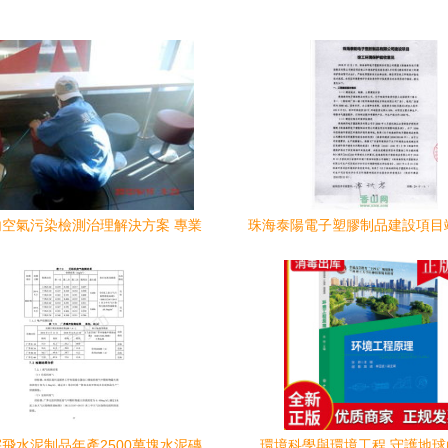
空氣污染檢測治理解決方案 專業
珠海泰陽電子塑膠制品建設項目
應對裝修異味與甲醛危害
保護驗收公示
飛水泥制品年產2500萬塊水泥磚
環境科學與環境工程 守護地球